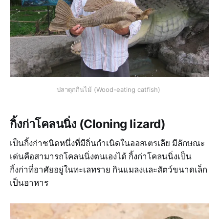
ปลาดุกกินไม้ (Wood-eating catfish)
กิ้งก่าโคลนนิ่ง (Cloning lizard)
เป็นกิ้งก่าชนิดหนึ่งที่มีถิ่นกำเนิดในออสเตรเลีย มีลักษณะ
เด่นคือสามารถโคลนนิ่งตนเองได้ กิ้งก่าโคลนนิ่งเป็น
กิ้งก่าที่อาศัยอยู่ในทะเลทราย กินแมลงและสัตว์ขนาดเล็ก
เป็นอาหาร