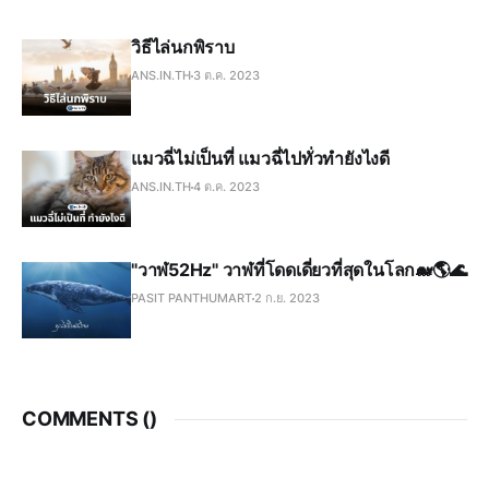
วิธีไล่นกพิราบ
ANS.IN.TH
3 ต.ค. 2023
แมวฉี่ไม่เป็นที่ แมวฉี่ไปทั่วทำยังไงดี
ANS.IN.TH
4 ต.ค. 2023
"วาฬ52Hz" วาฬที่โดดเดี่ยวที่สุดในโลก🐋🌎🌊
PASIT PANTHUMART
2 ก.ย. 2023
COMMENTS (
)