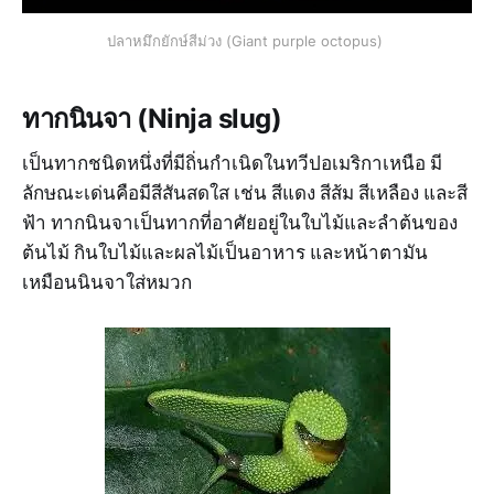
ปลาหมึกยักษ์สีม่วง (Giant purple octopus)
ทากนินจา (Ninja slug)
เป็นทากชนิดหนึ่งที่มีถิ่นกำเนิดในทวีปอเมริกาเหนือ มี
ลักษณะเด่นคือมีสีสันสดใส เช่น สีแดง สีส้ม สีเหลือง และสี
ฟ้า ทากนินจาเป็นทากที่อาศัยอยู่ในใบไม้และลำต้นของ
ต้นไม้ กินใบไม้และผลไม้เป็นอาหาร และหน้าตามัน
เหมือนนินจาใส่หมวก