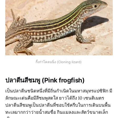
กิ้งก่าโคลนนิ่ง (Cloning lizard)
ปลาตีนสีชมพู (Pink frogfish)
เป็นปลาตีนชนิดหนึ่งที่มีถิ่นกำเนิดในมหาสมุทรแปซิฟิก มี
ลักษณะเด่นคือมีสีชมพูสดใส ยาวได้ถึง 10 เซนติเมตร
ปลาตีนสีชมพูเป็นปลาตีนที่ชอบใช้ครีบในการเดินบนพื้น
ทะเลมากกว่าว่ายน้ำสมชื่อ กินแมลงและสัตว์ขนาดเล็ก